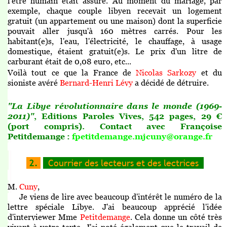
l'être humain était assuré. Au moment du mariage, par
exemple, chaque couple libyen recevait un logement
gratuit (un appartement ou une maison) dont la superficie
pouvait aller jusqu'à 160 mètres carrés. Pour les
habitant(e)s, l'eau, l'électricité, le chauffage, à usage
domestique, étaient gratuit(e)s. Le prix d'un litre de
carburant était de 0,08 euro, etc...
Voilà tout ce que la France de
Nicolas Sarkozy
et du
sioniste avéré
Bernard-Henri Lévy
a décidé de détruire.
"La Libye révolutionnaire dans le monde (1969-
2011)"
, Editions Paroles Vives, 542 pages, 29 €
(port compris). Contact avec Françoise
Petitdemange :
fpetitdemange.mjcuny@orange.fr
2.
Courrier des lecteurs et des lectrices
M.
Cuny
,
Je viens de lire avec beaucoup d'intérêt le numéro de la
lettre spéciale Libye. J'ai beaucoup apprécié l'idée
d'interviewer Mme
Petitdemange
. Cela donne un côté très
vivant à votre texte. J'ai noté également que le travail de