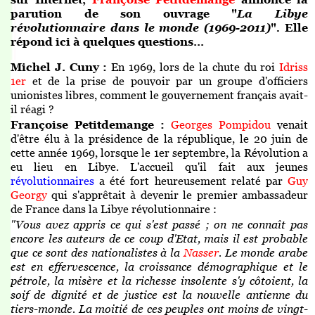
parution de son ouvrage "
La Libye
révolutionnaire dans le monde (1969-2011)
"
.
Elle
répond ici à quelques questions...
Michel J. Cuny :
En 1969, lors de la chute du roi
Idriss
1er
et de la prise de pouvoir par un groupe d'officiers
unionistes libres, comment le gouvernement français avait-
il réagi ?
Françoise Petitdemange :
Georges Pompidou
venait
d'être élu à la présidence de la république, le 20 juin de
cette année 1969, lorsque le 1er septembre, la Révolution a
eu lieu en Libye. L'accueil qu'il fait aux jeunes
révolutionnaires
a été fort heureusement relaté par
Guy
Georgy
qui s'apprêtait à devenir le premier ambassadeur
de France dans la Libye révolutionnaire
:
"Vous avez appris ce qui s'est passé ; on ne connaît pas
encore les auteurs de ce coup d'Etat, mais il est probable
que ce sont des nationalistes à la
Nasser
. Le monde arabe
est en effervescence, la croissance démographique et le
pétrole, la misère et la richesse insolente s'y côtoient, la
soif de dignité et de justice est la nouvelle antienne du
tiers-monde. La moitié de ces peuples ont moins de vingt-