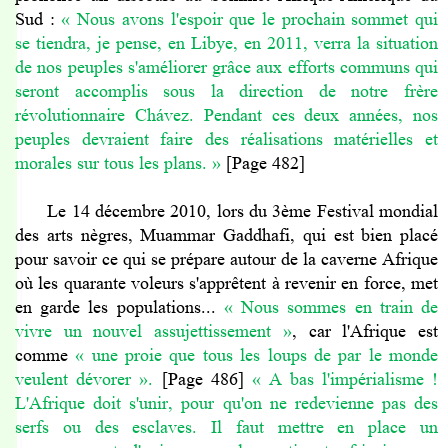
Sud :
« Nous avons l'espoir que le prochain sommet qui
se tiendra, je pense, en Libye, en 2011, verra la situation
de nos peuples s'améliorer grâce aux efforts communs qui
seront accomplis sous la direction de notre frère
révolutionnaire Ch
á
vez. Pendant ces deux années, nos
peuples devraient faire des réalisations matérielles et
morales sur tous les plans. »
[Page 482]
Le 14 décembre 2010, lors du 3ème Festival mondial
des arts nègres, Muammar Gaddhafi, qui est bien placé
pour savoir ce qui se prépare autour de la caverne Afrique
où les quarante voleurs s'apprêtent à revenir en force, met
en garde les populations...
« Nous sommes en train de
vivre un nouvel assujettissement
»
, car l'Afrique est
comme
« une proie que tous les loups de par le monde
veulent dévorer
».
[Page 486]
« A bas l'impérialisme !
L'Afrique doit s'unir, pour qu'on ne redevienne pas des
serfs ou des esclaves. Il faut mettre en place un