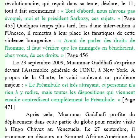
révolutionnaire, qui reçoit dans sa tente, déclare, le 11,
tout à fait sereinement :
« Tout d'abord, nous n'avons pas
évoqué, moi et le président Sarkozy, ces sujets.
»
[Page
455] Quelques temps plus tard, lors d'une intervention à
l'Unesco, il remettra à leur place les fanatiques de cette
violence bourgeoise :
« Avant de parler des droits de
l'homme, il faut vérifier que les immigrés en bénéficient,
chez vous, de ces droits.
»
[Page 456]
Le 23 septembre 2009, Muammar Gaddhafi s'exprime
devant l'Assemblée générale de l'ONU, à New York. A
propos de la Charte, le voici soulevant un problème
majeur :
« Le Préambule est très attrayant, et personne n'a
rien à y redire, mais toutes les dispositions qui viennent
ensuite contredisent complètement le Préambule.
»
[Page
471]
Après cela, Muammar Gaddhafi profite du
déplacement dans cette partie du globe pour rendre visite
à Hugo Ch
á
vez au Venezuela. Le 27 septembre, il
prononce un discours au Sommet Afrique-Amérique du