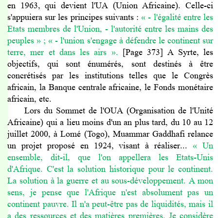
en 1963, qui devient l'UA (Union Africaine). Celle-ci
s'appuiera sur les principes suivants :
« - l'égalité entre les
Etats membres de l'Union, - l'autorité entre les mains des
peuples
» ;
« - l'union s'engage à défendre le continent sur
terre, mer et dans les airs
».
[Page 373] A Syrte, les
objectifs, qui sont énumérés, sont destinés à être
concrétisés par les institutions telles que le Congrès
africain, la Banque centrale africaine, le Fonds monétaire
africain, etc.
Lors du Sommet de l'OUA (Organisation de l'Unité
Africaine) qui a lieu moins d'un an plus tard, du 10 au 12
juillet 2000, à Lomé (Togo), Muammar Gaddhafi relance
un projet proposé en 1924, visant à réaliser...
« Un
ensemble, dit-il, que l'on appellera les Etats-Unis
d'Afrique. C'est la solution historique pour le continent.
La solution à la guerre et au sous-développement. A mon
sens, je pense que l'Afrique n'est absolument pas un
continent pauvre. Il n'a peut-être pas de liquidités, mais il
a des ressources et des matières premières. Je considère