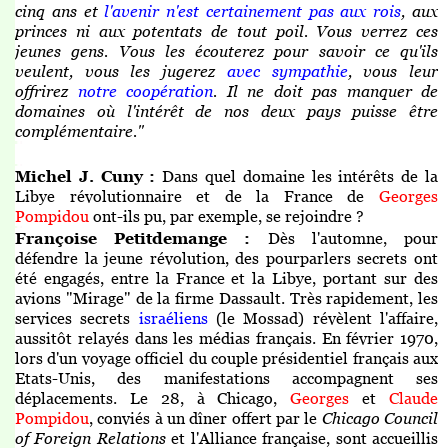
cinq ans et
l'avenir n'est certainement pas aux rois
, aux
princes ni aux potentats de tout poil. Vous verrez ces
jeunes gens. Vous les écouterez pour savoir ce qu'ils
veulent, vous les jugerez
avec sympathie
, vous leur
offrirez
notre coopération
. Il ne doit pas manquer de
domaines où l'intérêt de nos deux pays puisse être
complémentaire."
Michel J. Cuny :
Dans quel domaine les intérêts de la
Libye révolutionnaire et de la France de
Georges
Pompidou
ont-ils pu, par exemple, se rejoindre ?
Françoise Petitdemange :
Dès l'automne, pour
défendre la jeune révolution, des pourparlers secrets ont
été engagés, entre la France et la Libye, portant sur des
avions "Mirage" de la firme Dassault. Très rapidement, les
services secrets
israéliens
(le Mossad) révèlent l'affaire,
aussitôt relayés dans les médias français. En février 1970,
lors d'un voyage officiel du couple présidentiel français aux
Etats-Unis, des manifestations accompagnent ses
déplacements. Le 28, à Chicago,
Georges
et
Claude
Pompidou
, conviés à un dîner offert par le
Chicago Council
of Foreign Relations
et l'Alliance française, sont accueillis