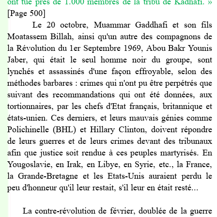
ont tué près de 1.000 membres de la tribu de Kadhafi.
»
[Page 500]
Le 20 octobre, Muammar Gaddhafi et son fils
Moatassem Billah, ainsi qu'un autre des compagnons de
la Révolution du 1er Septembre 1969, Abou Bakr Younis
Jaber, qui était le seul homme noir du groupe, sont
lynchés et assassinés d'une façon effroyable, selon des
méthodes barbares : crimes qui n'ont pu être perpétrés que
suivant des recommandations qui ont été données, aux
tortionnaires, par les chefs d'Etat français, britannique et
états-unien. Ces derniers, et leurs mauvais génies comme
Polichinelle (BHL) et Hillary Clinton, doivent répondre
de leurs guerres et de leurs crimes devant des tribunaux
afin que justice soit rendue à ces peuples martyrisés. En
Yougoslavie, en Irak, en Libye, en Syrie, etc., la France,
la Grande-Bretagne et les Etats-Unis auraient perdu le
peu d'honneur qu'il leur restait, s'il leur en était resté...
La contre-révolution de février, doublée de la guerre