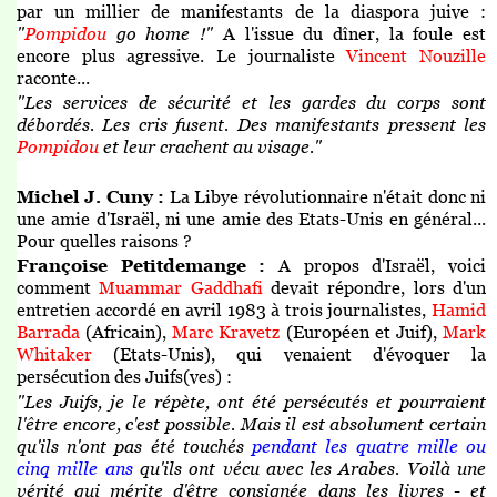
par un millier de manifestants de la diaspora juive :
"
Pompidou
go home !"
A l'issue du dîner, la foule est
encore plus agressive. Le journaliste
Vincent Nouzille
raconte...
"Les services de sécurité et les gardes du corps sont
débordés. Les cris fusent. Des manifestants pressent les
Pompidou
et leur crachent au visage."
Michel J. Cuny :
La Libye révolutionnaire n'était donc ni
une amie d'Israël, ni une amie des Etats-Unis en général...
Pour quelles raisons ?
Françoise Petitdemange :
A propos d'Israël, voici
comment
Muammar Gaddhafi
devait répondre, lors d'un
entretien accordé en avril 1983 à trois journalistes,
Hamid
Barrada
(Africain),
Marc Kravetz
(Européen et Juif),
Mark
Whitaker
(Etats-Unis), qui venaient d'évoquer la
persécution des Juifs(ves) :
"Les Juifs, je le répète, ont été persécutés et pourraient
l'être encore, c'est possible. Mais il est absolument certain
qu'ils n'ont pas été touchés
pendant les quatre mille ou
cinq mille ans
qu'ils ont vécu avec les Arabes. Voilà une
vérité qui mérite d'être consignée dans les livres - et