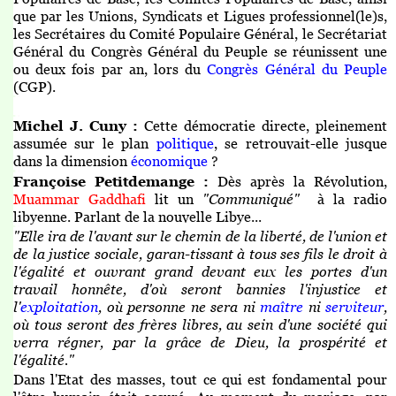
que par les Unions, Syndicats et Ligues professionnel(le)s,
les Secrétaires du Comité Populaire Général, le Secrétariat
Général du Congrès Général du Peuple se réunissent une
ou deux fois par an, lors du
Congrès Général du Peuple
(CGP).
Michel J. Cuny :
Cette démocratie directe, pleinement
assumée sur le plan
politique
, se retrouvait-elle jusque
dans la dimension
économique
?
Françoise Petitdemange :
Dès après la Révolution,
Muammar Gaddhafi
lit un
"Communiqué"
à la radio
libyenne. Parlant de la nouvelle Libye...
"Elle ira de l'avant sur le chemin de la liberté, de l'union et
de la justice sociale, garan-tissant à tous ses fils le droit à
l'égalité et ouvrant grand devant eux les portes d'un
travail honnête, d'où seront bannies l'injustice et
l'
exploitation
, où personne ne sera ni
maître
ni
serviteur
,
où tous seront des frères libres, au sein d'une société qui
verra régner, par la grâce de Dieu, la prospérité et
l'égalité."
Dans l'Etat des masses, tout ce qui est fondamental pour