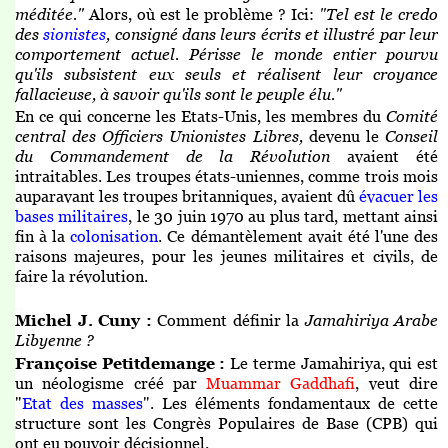
méditée."
Alors, où est le problème ? Ici:
"Tel est le credo
des
sionistes
, consigné dans leurs écrits et illustré par leur
comportement actuel. Périsse le monde entier pourvu
qu'ils subsistent eux seuls et réalisent leur croyance
fallacieuse, à savoir qu'ils sont le peuple élu."
En ce qui concerne les Etats-Unis, les membres du
Comité
central des Officiers Unionistes Libres,
devenu le
Conseil
du Commandement de la Révolution
avaient été
intraitables. Les troupes états-uniennes, comme trois mois
auparavant les troupes britanniques, avaient dû
évacuer les
bases militaires
, le 30 juin 1970 au plus tard, mettant ainsi
fin à la
colonisation
. Ce démantèlement avait été l'une des
raisons majeures, pour les jeunes militaires et civils, de
faire la révolution.
Michel J. Cuny :
Comment définir la
Jamahiriya Arabe
Libyenne ?
Françoise Petitdemange :
Le terme Jamahiriya, qui est
un néologisme créé par
Muammar Gaddhafi
, veut dire
"
Etat des masses
". Les éléments fondamentaux de cette
structure sont les Congrès Populaires de Base (CPB) qui
ont eu pouvoir décisionnel.