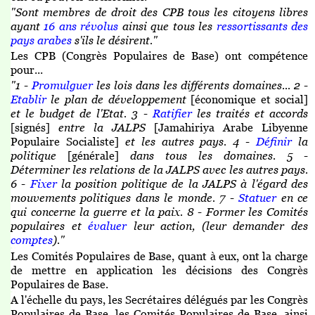
"Sont membres de droit des CPB tous les citoyens libres
ayant
16 ans révolus
ainsi que tous les
ressortissants des
pays arabes
s'ils le désirent."
Les CPB (Congrès Populaires de Base) ont compétence
pour...
"1 -
Promulguer
les lois dans les différents domaines... 2 -
Etablir
le plan de développement
[économique et social]
et le budget de l'Etat. 3 -
Ratifier
les traités et accords
[signés]
entre la JALPS
[Jamahiriya Arabe Libyenne
Populaire Socialiste]
et les autres pays. 4 -
Définir
la
politique
[générale]
dans tous les domaines. 5 -
Déterminer les relations de la JALPS avec les autres pays.
6 -
Fixer
la position politique de la JALPS à l'égard des
mouvements politiques dans le monde. 7 -
Statuer
en ce
qui concerne la guerre et la paix. 8 - Former les Comités
populaires et
évaluer
leur action, (leur demander des
comptes
)."
Les Comités Populaires de Base, quant à eux, ont la charge
de mettre en application les décisions des Congrès
Populaires de Base.
A l'échelle du pays, les Secrétaires délégués par les Congrès
Populaires de Base, les Comités Populaires de Base, ainsi